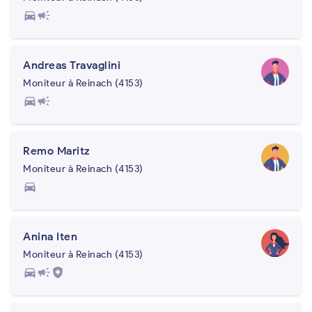
directions_car
campaign
Andreas Travaglini
Moniteur à Reinach (4153)
directions_car
campaign
Remo Maritz
Moniteur à Reinach (4153)
directions_car
Anina Iten
Moniteur à Reinach (4153)
directions_car
campaign
health_and_safety