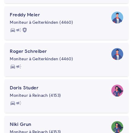
Freddy Meier
Moniteur à Gelterkinden (4460)
directions_car
campaign
health_and_safety
Roger Schreiber
Moniteur à Gelterkinden (4460)
directions_car
campaign
Doris Studer
Moniteur à Reinach (4153)
directions_car
campaign
Niki Grun
Moniteur à Reinach (4153)