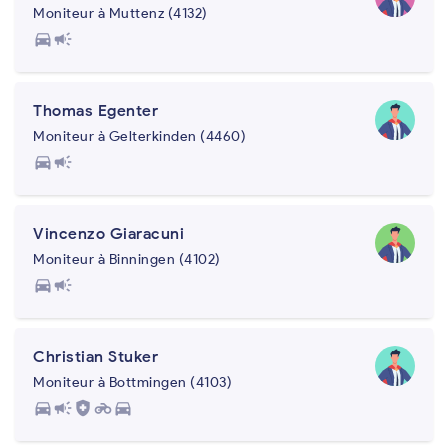
Moniteur à Muttenz (4132)
directions_car
campaign
Thomas Egenter
Moniteur à Gelterkinden (4460)
directions_car
campaign
Vincenzo Giaracuni
Moniteur à Binningen (4102)
directions_car
campaign
Christian Stuker
Moniteur à Bottmingen (4103)
directions_car
campaign
health_and_safety
motorcycle
directions_car