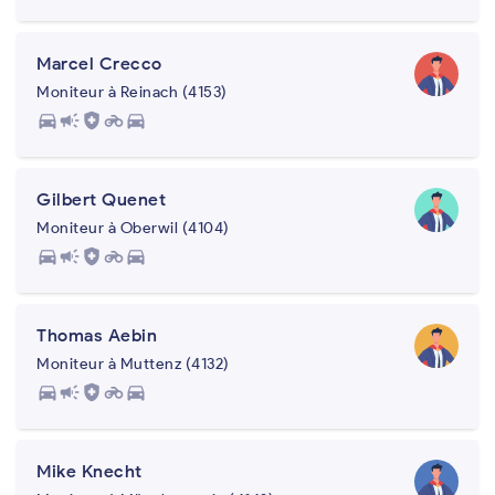
Marcel Crecco
Moniteur à Reinach (4153)
directions_car
campaign
health_and_safety
motorcycle
directions_car
Gilbert Quenet
Moniteur à Oberwil (4104)
directions_car
campaign
health_and_safety
motorcycle
directions_car
Thomas Aebin
Moniteur à Muttenz (4132)
directions_car
campaign
health_and_safety
motorcycle
directions_car
Mike Knecht