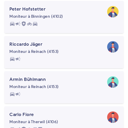
Peter Hofstetter
Moniteur à Binningen (4102)
directions_car
campaign
health_and_safety
motorcycle
directions_car
Riccardo Jäger
Moniteur à Reinach (4153)
directions_car
campaign
Armin Bühlmann
Moniteur à Reinach (4153)
directions_car
campaign
Carlo Fiore
Moniteur à Therwil (4106)