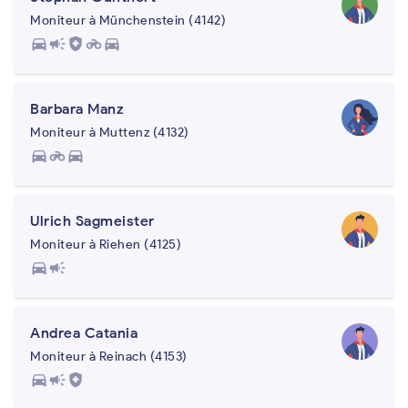
Moniteur à Münchenstein (4142)
directions_car
campaign
health_and_safety
motorcycle
directions_car
Barbara Manz
Moniteur à Muttenz (4132)
directions_car
motorcycle
directions_car
Ulrich Sagmeister
Moniteur à Riehen (4125)
directions_car
campaign
Andrea Catania
Moniteur à Reinach (4153)
directions_car
campaign
health_and_safety