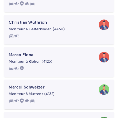
directions_car
campaign
health_and_safety
motorcycle
directions_car
Christian Wüthrich
Moniteur à Gelterkinden (4460)
directions_car
campaign
Marco Flena
Moniteur à Riehen (4125)
directions_car
campaign
health_and_safety
Marcel Schweizer
Moniteur à Muttenz (4132)
directions_car
campaign
health_and_safety
motorcycle
directions_car