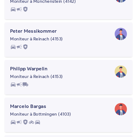
Moniteur à Münchenstein (4142)
directions_car
campaign
health_and_safety
Peter Messikommer
Moniteur à Reinach (4153)
directions_car
campaign
health_and_safety
Philipp Warpelin
Moniteur à Reinach (4153)
directions_car
campaign
local_shipping
Marcelo Bargas
Moniteur à Bottmingen (4103)
directions_car
campaign
health_and_safety
motorcycle
directions_car