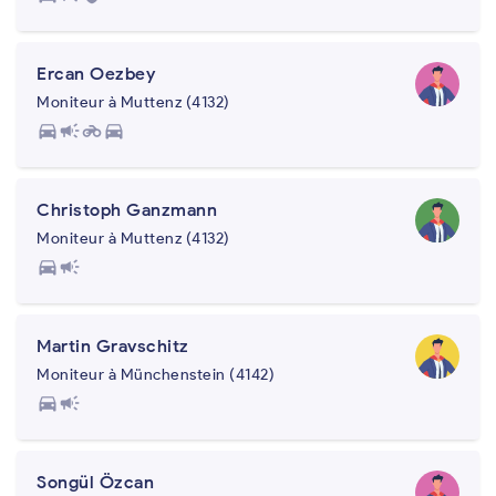
Ercan Oezbey
Moniteur à Muttenz (4132)
directions_car
campaign
motorcycle
directions_car
Christoph Ganzmann
Moniteur à Muttenz (4132)
directions_car
campaign
Martin Gravschitz
Moniteur à Münchenstein (4142)
directions_car
campaign
Songül Özcan