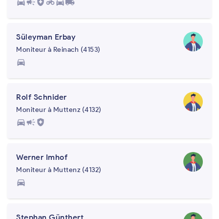
directions_car
campaign
health_and_safety
motorcycle
directions_car
local_shipping
Süleyman Erbay
Moniteur à Reinach (4153)
directions_car
Rolf Schnider
Moniteur à Muttenz (4132)
directions_car
campaign
health_and_safety
Werner Imhof
Moniteur à Muttenz (4132)
directions_car
Stephan Günthert