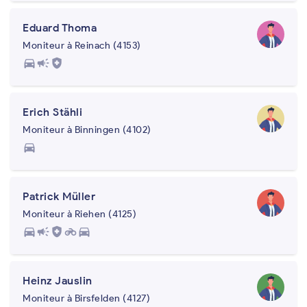
Eduard Thoma
Moniteur à Reinach (4153)
directions_car
campaign
health_and_safety
Erich Stähli
Moniteur à Binningen (4102)
directions_car
Patrick Müller
Moniteur à Riehen (4125)
directions_car
campaign
health_and_safety
motorcycle
directions_car
Heinz Jauslin
Moniteur à Birsfelden (4127)