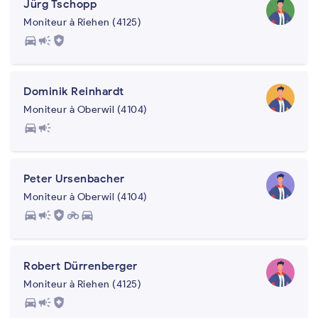
Jürg Tschopp
Moniteur à Riehen (4125)
directions_car
campaign
health_and_safety
Dominik Reinhardt
Moniteur à Oberwil (4104)
directions_car
campaign
Peter Ursenbacher
Moniteur à Oberwil (4104)
directions_car
campaign
health_and_safety
motorcycle
directions_car
Robert Dürrenberger
Moniteur à Riehen (4125)
directions_car
campaign
health_and_safety