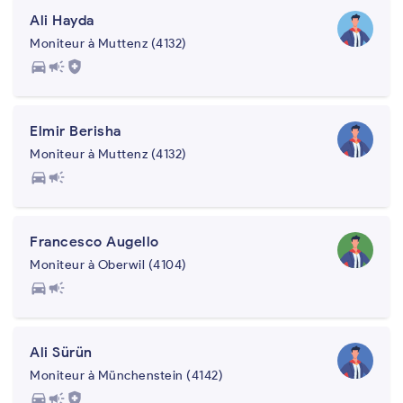
Ali Hayda
Moniteur à Muttenz (4132)
directions_car
campaign
health_and_safety
Elmir Berisha
Moniteur à Muttenz (4132)
directions_car
campaign
Francesco Augello
Moniteur à Oberwil (4104)
directions_car
campaign
Ali Sürün
Moniteur à Münchenstein (4142)
directions_car
campaign
health_and_safety