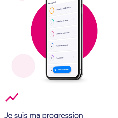
show_chart
Je suis ma progression