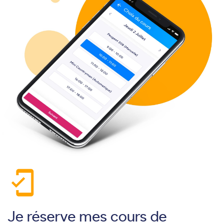
mobile_friendly
Je réserve mes cours de