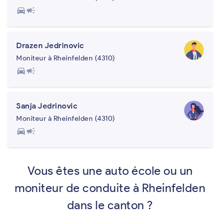
directions_car
campaign
Drazen Jedrinovic
Moniteur à Rheinfelden (4310)
directions_car
campaign
Sanja Jedrinovic
Moniteur à Rheinfelden (4310)
directions_car
campaign
Vous êtes une auto école ou un
moniteur de conduite à Rheinfelden
dans le canton ?