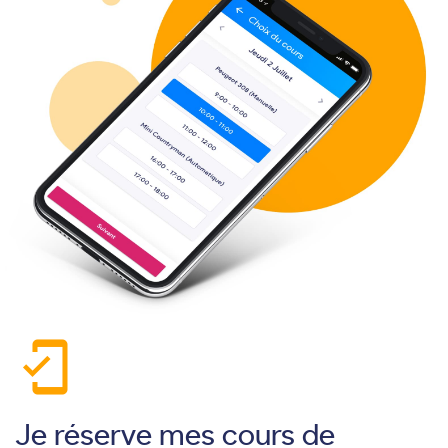
mobile_friendly
Je réserve mes cours de