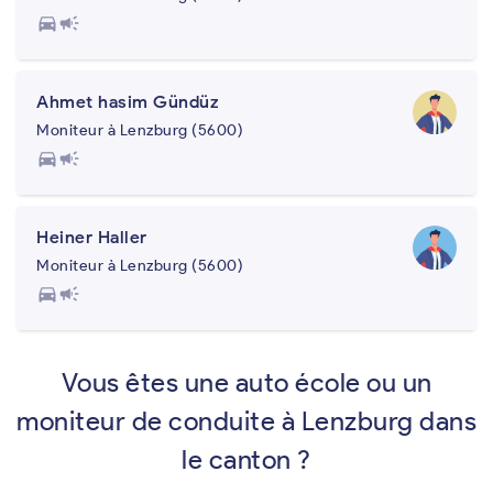
directions_car
campaign
Ahmet hasim Gündüz
Moniteur à Lenzburg (5600)
directions_car
campaign
Heiner Haller
Moniteur à Lenzburg (5600)
directions_car
campaign
Vous êtes une auto école ou un
moniteur de conduite à Lenzburg dans
le canton ?