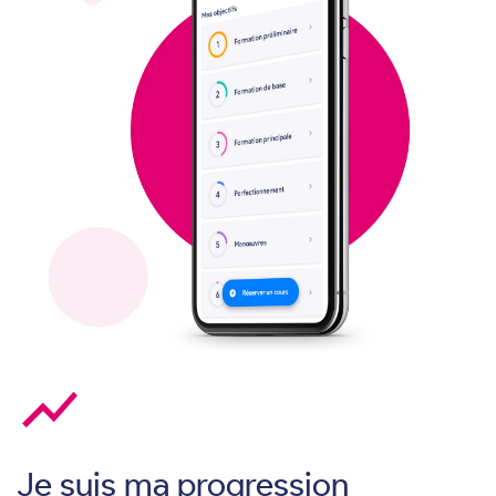
show_chart
Je suis ma progression