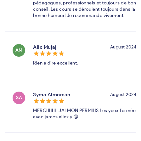
pédagogues, professionnels et toujours de bon
conseil. Les cours se déroulent toujours dans la
bonne humeur! Je recommande vivement!
Alix Mujaj
August 2024
AM
star_border
star
star_border
star
star_border
star
star_border
star
star_border
star
Rien à dire excellent.
Syma Almoman
August 2024
SA
star_border
star
star_border
star
star_border
star
star_border
star
star_border
star
MERCIIIIIIII JAI MON PERMIIIS Les yeux fermée
avec james allez y 😍