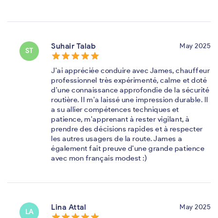
Suhair Talab
May 2025
ST
star_border
star
star_border
star
star_border
star
star_border
star
star_border
star
J'ai appréciée conduire avec James, chauffeur
professionnel très expérimenté, calme et doté
d'une connaissance approfondie de la sécurité
routière. Il m'a laissé une impression durable. Il
a su allier compétences techniques et
patience, m'apprenant à rester vigilant, à
prendre des décisions rapides et à respecter
les autres usagers de la route. James a
également fait preuve d'une grande patience
avec mon français modest :)
Lina Attal
May 2025
LA
star_border
star
star_border
star
star_border
star
star_border
star
star_border
star