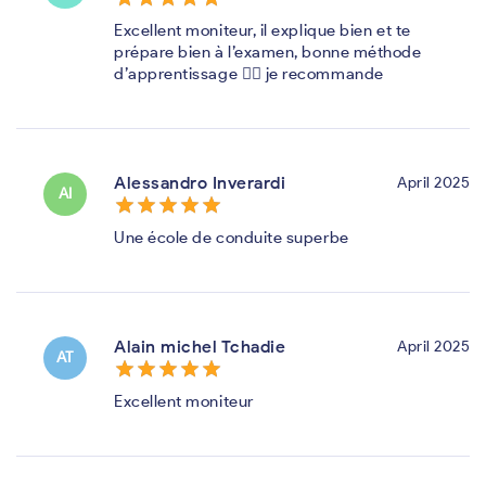
Excellent moniteur, il explique bien et te
prépare bien à l’examen, bonne méthode
d’apprentissage 👍🏻 je recommande
Alessandro Inverardi
April 2025
AI
star_border
star
star_border
star
star_border
star
star_border
star
star_border
star
Une école de conduite superbe
Alain michel Tchadie
April 2025
AT
star_border
star
star_border
star
star_border
star
star_border
star
star_border
star
Excellent moniteur