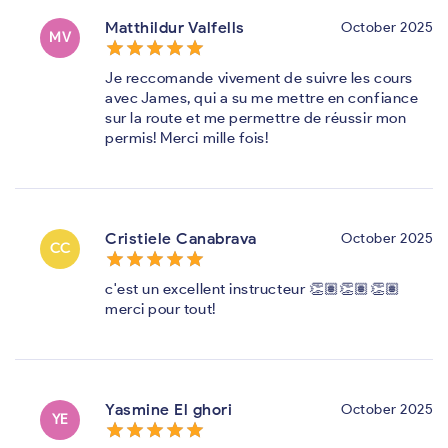
Matthildur Valfells
October 2025
MV
star_border
star
star_border
star
star_border
star
star_border
star
star_border
star
Je reccomande vivement de suivre les cours
avec James, qui a su me mettre en confiance
sur la route et me permettre de réussir mon
permis! Merci mille fois!
Cristiele Canabrava
October 2025
CC
star_border
star
star_border
star
star_border
star
star_border
star
star_border
star
c'est un excellent instructeur 👏🏽👏🏽👏🏽
merci pour tout!
Yasmine El ghori
October 2025
YE
star_border
star
star_border
star
star_border
star
star_border
star
star_border
star