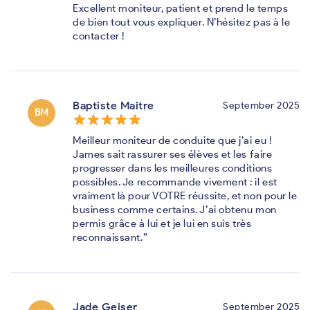
Excellent moniteur, patient et prend le temps
de bien tout vous expliquer. N’hésitez pas à le
contacter !
Baptiste Maitre
September 2025
BM
star_border
star
star_border
star
star_border
star
star_border
star
star_border
star
Meilleur moniteur de conduite que j’ai eu !
James sait rassurer ses élèves et les faire
progresser dans les meilleures conditions
possibles. Je recommande vivement : il est
vraiment là pour VOTRE réussite, et non pour le
business comme certains. J’ai obtenu mon
permis grâce à lui et je lui en suis très
reconnaissant.”
Jade Geiser
September 2025