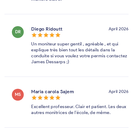
Diego Ridoutt
April 2026
DR
star_border
star
star_border
star
star_border
star
star_border
star
star_border
star
Un moniteur super gentil , agréable , et qui
explique très bien tout les détails dans la
conduite si vous voulez votre permis contactez
James Dessarps ;)
Maria carola Sajem
April 2026
MS
star_border
star
star_border
star
star_border
star
star_border
star
star_border
star
Excellent professeur. Clair et patient. Les deux
autres monitrices de l'école, de même.