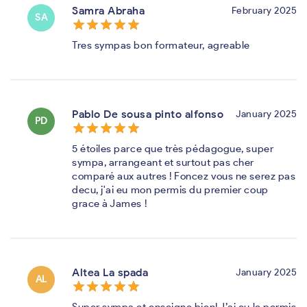
Samra Abraha
February 2025
SA
star_border
star
star_border
star
star_border
star
star_border
star
star_border
star
Tres sympas bon formateur, agreable
Pablo De sousa pinto alfonso
January 2025
PD
star_border
star
star_border
star
star_border
star
star_border
star
star_border
star
5 étoiles parce que très pédagogue, super
sympa, arrangeant et surtout pas cher
comparé aux autres ! Foncez vous ne serez pas
decu, j'ai eu mon permis du premier coup
grace à James !
Altea La spada
January 2025
AL
star_border
star
star_border
star
star_border
star
star_border
star
star_border
star
Super sympa et enseigne bien! J’ai eu le permis