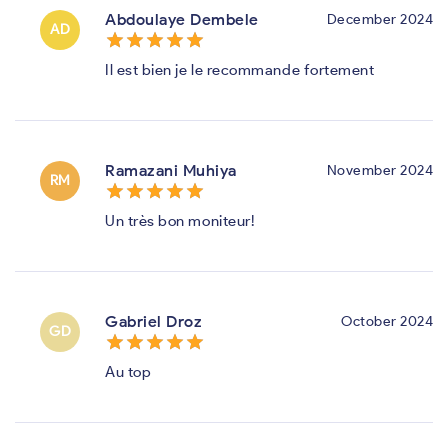
Abdoulaye Dembele
December 2024
AD
star_border
star
star_border
star
star_border
star
star_border
star
star_border
star
Il est bien je le recommande fortement
Ramazani Muhiya
November 2024
RM
star_border
star
star_border
star
star_border
star
star_border
star
star_border
star
Un très bon moniteur!
Gabriel Droz
October 2024
GD
star_border
star
star_border
star
star_border
star
star_border
star
star_border
star
Au top