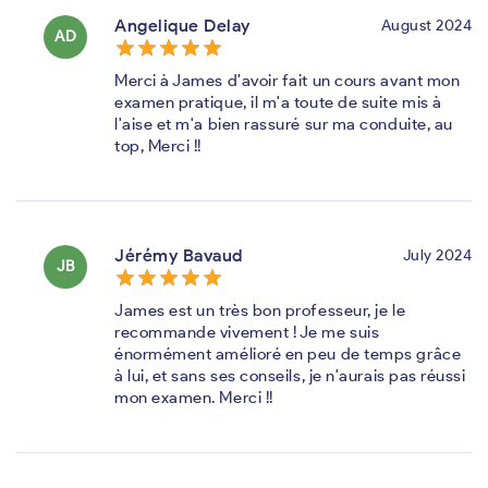
Angelique Delay
August 2024
AD
star_border
star
star_border
star
star_border
star
star_border
star
star_border
star
Merci à James d'avoir fait un cours avant mon
examen pratique, il m'a toute de suite mis à
l'aise et m'a bien rassuré sur ma conduite, au
top, Merci !!
Jérémy Bavaud
July 2024
JB
star_border
star
star_border
star
star_border
star
star_border
star
star_border
star
James est un très bon professeur, je le
recommande vivement ! Je me suis
énormément amélioré en peu de temps grâce
à lui, et sans ses conseils, je n'aurais pas réussi
mon examen. Merci !!