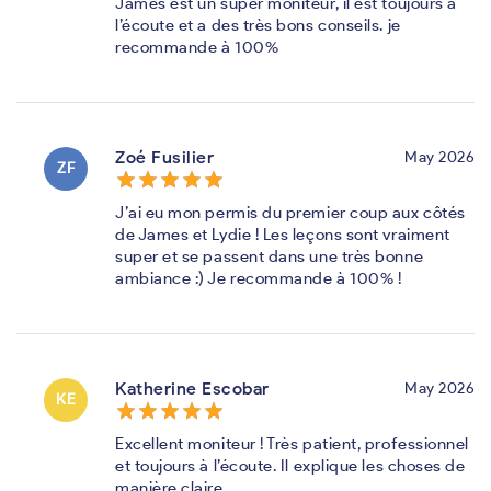
James est un super moniteur, il est toujours à
l’écoute et a des très bons conseils. je
recommande à 100%
Zoé Fusilier
May 2026
ZF
star_border
star
star_border
star
star_border
star
star_border
star
star_border
star
J’ai eu mon permis du premier coup aux côtés
de James et Lydie ! Les leçons sont vraiment
super et se passent dans une très bonne
ambiance :) Je recommande à 100% !
Katherine Escobar
May 2026
KE
star_border
star
star_border
star
star_border
star
star_border
star
star_border
star
Excellent moniteur ! Très patient, professionnel
et toujours à l’écoute. Il explique les choses de
manière claire.