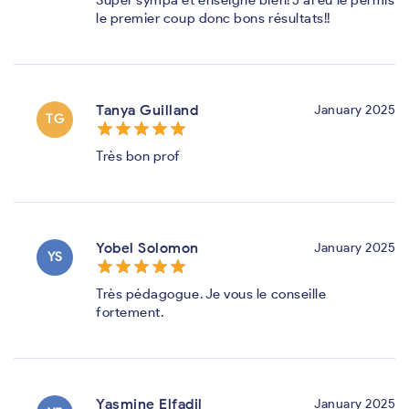
le premier coup donc bons résultats!!
Tanya Guilland
January 2025
TG
star_border
star
star_border
star
star_border
star
star_border
star
star_border
star
Très bon prof
Yobel Solomon
January 2025
YS
star_border
star
star_border
star
star_border
star
star_border
star
star_border
star
Très pédagogue. Je vous le conseille
fortement.
Yasmine Elfadil
January 2025