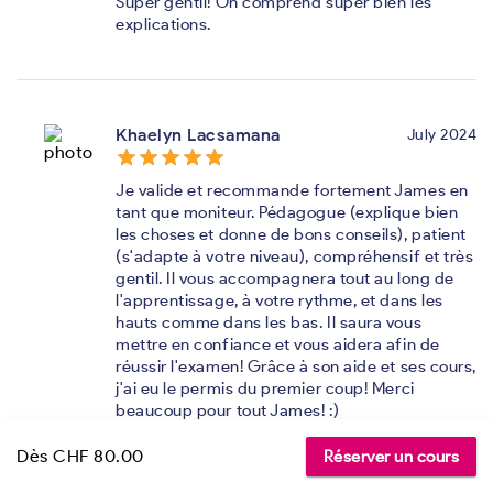
Super gentil! On comprend super bien les
explications.
Khaelyn Lacsamana
July 2024
star_border
star
star_border
star
star_border
star
star_border
star
star_border
star
Je valide et recommande fortement James en
tant que moniteur. Pédagogue (explique bien
les choses et donne de bons conseils), patient
(s'adapte à votre niveau), compréhensif et très
gentil. Il vous accompagnera tout au long de
l'apprentissage, à votre rythme, et dans les
hauts comme dans les bas. Il saura vous
mettre en confiance et vous aidera afin de
réussir l'examen! Grâce à son aide et ses cours,
j'ai eu le permis du premier coup! Merci
beaucoup pour tout James! :)
Dès CHF 80.00
Réserver un cours