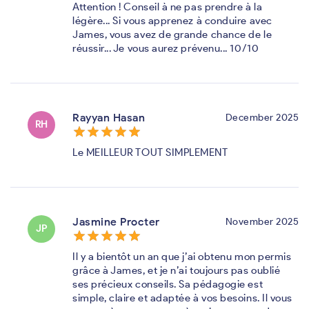
Attention ! Conseil à ne pas prendre à la
légère... Si vous apprenez à conduire avec
James, vous avez de grande chance de le
réussir... Je vous aurez prévenu... 10/10
Rayyan Hasan
December 2025
RH
star_border
star
star_border
star
star_border
star
star_border
star
star_border
star
Le MEILLEUR TOUT SIMPLEMENT
Jasmine Procter
November 2025
JP
star_border
star
star_border
star
star_border
star
star_border
star
star_border
star
Il y a bientôt un an que j’ai obtenu mon permis
grâce à James, et je n’ai toujours pas oublié
ses précieux conseils. Sa pédagogie est
simple, claire et adaptée à vos besoins. Il vous