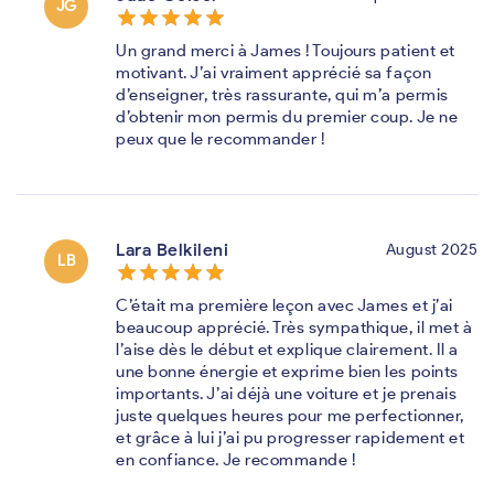
JG
star_border
star
star_border
star
star_border
star
star_border
star
star_border
star
Un grand merci à James ! Toujours patient et
motivant. J’ai vraiment apprécié sa façon
d’enseigner, très rassurante, qui m’a permis
d’obtenir mon permis du premier coup. Je ne
peux que le recommander !
Lara Belkileni
August 2025
LB
star_border
star
star_border
star
star_border
star
star_border
star
star_border
star
C’était ma première leçon avec James et j’ai
beaucoup apprécié. Très sympathique, il met à
l’aise dès le début et explique clairement. Il a
une bonne énergie et exprime bien les points
importants. J’ai déjà une voiture et je prenais
juste quelques heures pour me perfectionner,
et grâce à lui j’ai pu progresser rapidement et
en confiance. Je recommande !