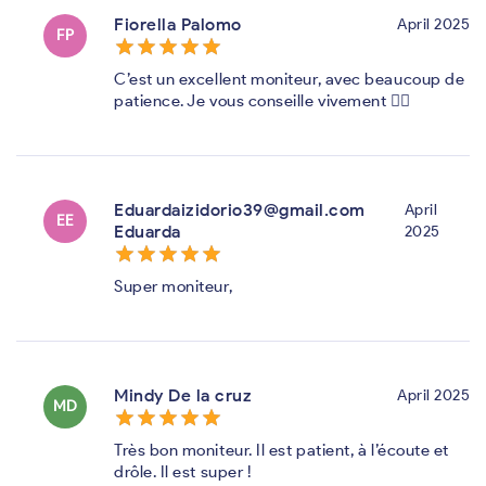
Fiorella Palomo
April 2025
FP
star_border
star
star_border
star
star_border
star
star_border
star
star_border
star
C’est un excellent moniteur, avec beaucoup de
patience. Je vous conseille vivement 👍🏼
Eduardaizidorio39@gmail.com
April
EE
Eduarda
2025
star_border
star
star_border
star
star_border
star
star_border
star
star_border
star
Super moniteur,
Mindy De la cruz
April 2025
MD
star_border
star
star_border
star
star_border
star
star_border
star
star_border
star
Très bon moniteur. Il est patient, à l’écoute et
drôle. Il est super !