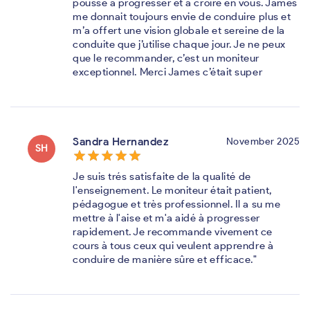
pousse à progresser et à croire en vous. James
me donnait toujours envie de conduire plus et
m’a offert une vision globale et sereine de la
conduite que j’utilise chaque jour. Je ne peux
que le recommander, c’est un moniteur
exceptionnel. Merci James c’était super
Sandra Hernandez
November 2025
SH
star_border
star
star_border
star
star_border
star
star_border
star
star_border
star
Je suis trés satisfaite de la qualité de
l'enseignement. Le moniteur était patient,
pédagogue et très professionnel. Il a su me
mettre à l'aise et m'a aidé à progresser
rapidement. Je recommande vivement ce
cours à tous ceux qui veulent apprendre à
conduire de manière sûre et efficace."