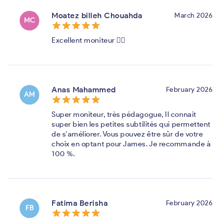
Moatez billeh Chouahda
March 2026
MC
star_border
star
star_border
star
star_border
star
star_border
star
star_border
star
Excellent moniteur 👍🏼
Anas Mahammed
February 2026
AM
star_border
star
star_border
star
star_border
star
star_border
star
star_border
star
Super moniteur, très pédagogue, Il connait
super bien les petites subtilités qui permettent
de s'améliorer. Vous pouvez être sûr de votre
choix en optant pour James. Je recommande à
100 %.
Fatima Berisha
February 2026
FB
star_border
star
star_border
star
star_border
star
star_border
star
star_border
star