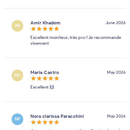
Amir Khadem
June 2026
AK
star_border
star
star_border
star
star_border
star
star_border
star
star_border
star
Excellent moniteur, très pro ! Je recommande
vivement
Maria Castro
May 2026
MC
star_border
star
star_border
star
star_border
star
star_border
star
star_border
star
Excellent 🙌
Nora clarissa Paracchini
May 2026
NP
star_border
star
star_border
star
star_border
star
star_border
star
star_border
star