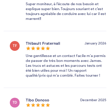
Super moniteur, à l’écoute de nos besoin et
explique super bien. Toujours souriant et c’est
toujours agréable de conduire avec lui car il est
marrent!!
Thibault Fraternali
January 2026
TF
star_border
star
star_border
star
star_border
star
star_border
star
star_border
star
Une gentillesse et un contact facile m'a permis
de passer de très bon moments avec James.
Les trucs et astuces et les parcours tests ont
été bien utiles pour moi ! Un rapport
qualité/prix qui m'a comblé. Faites tourner !
Tibo Donoso
December 2025
TD
star_border
star
star_border
star
star_border
star
star_border
star
star_border
star