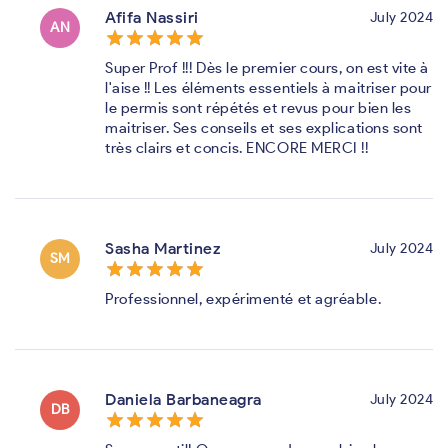
Afifa Nassiri
July 2024
AN
star_border
star
star_border
star
star_border
star
star_border
star
star_border
star
Super Prof !!! Dès le premier cours, on est vite à
l'aise !! Les éléments essentiels à maitriser pour
le permis sont répétés et revus pour bien les
maitriser. Ses conseils et ses explications sont
très clairs et concis. ENCORE MERCI !!
Sasha Martinez
July 2024
SM
star_border
star
star_border
star
star_border
star
star_border
star
star_border
star
Professionnel, expérimenté et agréable.
Daniela Barbaneagra
July 2024
DB
star_border
star
star_border
star
star_border
star
star_border
star
star_border
star