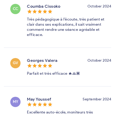
Coumba Cissoko
October 2024
CC
star_border
star
star_border
star
star_border
star
star_border
star
star_border
star
Très pédagogique à l’écoute, très patient et
clair dans ses explications, il sait vraiment
comment rendre une séance agréable et
efficace.
Georges Valera
October 2024
GV
star_border
star
star_border
star
star_border
star
star_border
star
star_border
star
Parfait et très efficace 🔥🙏🏾
May Youssef
September 2024
MY
star_border
star
star_border
star
star_border
star
star_border
star
star_border
star
Excellente auto-école, moniteurs très