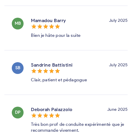
Mamadou Barry
July 2025
MB
star_border
star
star_border
star
star_border
star
star_border
star
star_border
star
Bien je hâte pour la suite
Sandrine Battistini
July 2025
SB
star_border
star
star_border
star
star_border
star
star_border
star
star_border
star
Clair, patient et pédagogue
Deborah Palazzolo
June 2025
DP
star_border
star
star_border
star
star_border
star
star_border
star
star_border
star
Très bon prof de conduite expérimenté que je
recommande vivement.