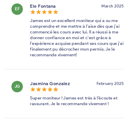
Ele Fontana
March 2025
EF
star_border
star
star_border
star
star_border
star
star_border
star
star_border
star
James est un excellent moniteur qui a su me
comprendre et me mettre à l'aise dès que j'ai
commencé les cours avec lui. Il a réussi à me
donner confiance en moi et c'est grâce à
l'expérience acquise pendant ses cours que j'ai
finalement pu décrocher mon permis. Je le
recommande vivement!
Jasmina Gonzalez
February 2025
JG
star_border
star
star_border
star
star_border
star
star_border
star
star_border
star
Super moniteur ! James est très à l’écoute et
rassurant. Je le recommande vivement !